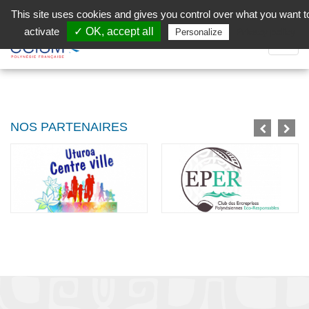
Aller au contenu principal
Facebook (Customer Chat) is disabled.
✓ Allow
This site uses cookies and gives you control over what you want t
activate
✓ OK, accept all
Privacy policy
Personalize
Dépli
la
Navig
NOS PARTENAIRES