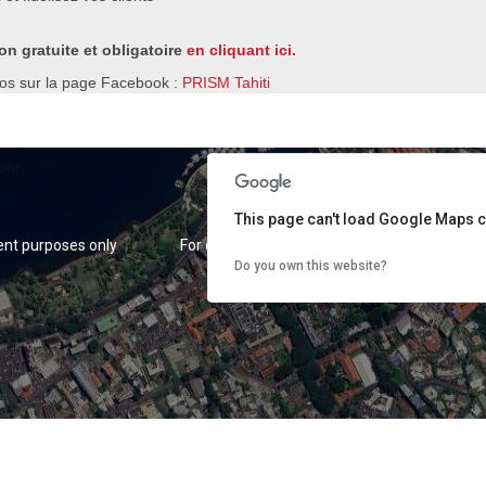
ion gratuite et obligatoire
en cliquant ici.
fos sur la page Facebook :
PRISM Tahiti
This page can't load Google Maps c
nt purposes only
For development purposes only
For
Do you own this website?