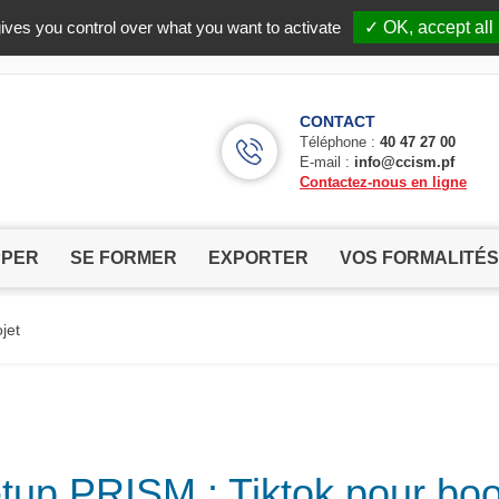
Facebook (Customer Chat) is disabled.
✓ Allow
ives you control over what you want to activate
✓ OK, accept all
CONTACT
Téléphone :
40 47 27 00
E-mail :
info@ccism.pf
Contactez-nous en ligne
PPER
SE FORMER
EXPORTER
VOS FORMALITÉS
jet
up PRISM : Tiktok pour boo