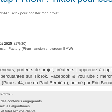
SM : Tiktok pour booster mon projet
ût 2025
(17h30)
esian Factory (Pirae - ancien showroom BMW)
eneurs, porteurs de projet, créateurs : apprenez à cap
 percutantes sur TikTok, Facebook & YouTube : mercr
 (Pirae - 44, rue du Paul Bernière), animé par Eric Bena
ramme :
 des contenus engageants
sez les algorithmes
z et fidélisez vos clients