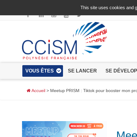
Aller au contenu principal
This site uses cookies and g
VOUS ÊTES
SE LANCER
SE DÉVELO
Accueil
> Meetup PRISM : Tiktok pour booster mon pro
Meet