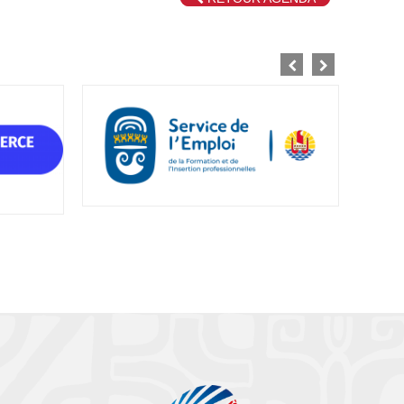
 development purposes only
For development purposes only