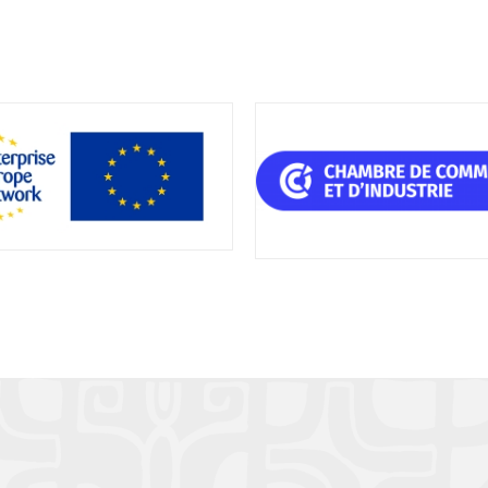
nt purposes only
For development purposes only
For