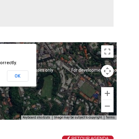
orrectly.
 development purposes only
For development purposes only
OK
Keyboard shortcuts
Image may be subject to copyright
Terms
RETOUR AGENDA