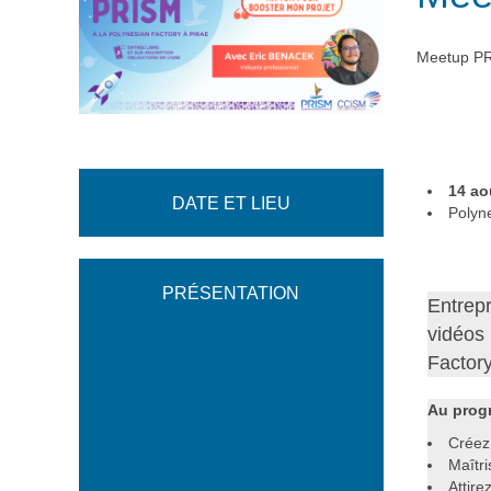
Meetup PRI
14 ao
DATE ET LIEU
Polyn
PRÉSENTATION
Entrepr
vidéos
Factory
Au prog
Créez
Maîtri
Attire