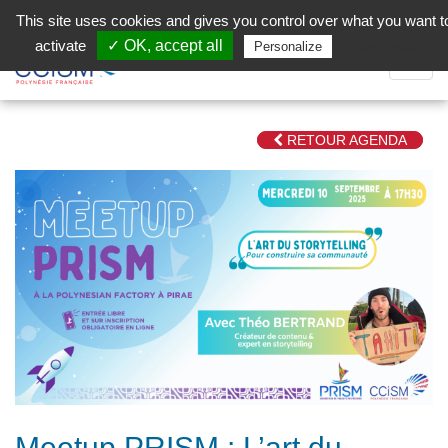
Aller au contenu principal
Facebook (Customer Chat) is disabled.
✓ Allow
This site uses cookies and gives you control over what you want t
activate
✓ OK, accept all
Privacy policy
Personalize
Dépli
la
Navig
RETOUR AGENDA
Meetup PRISM : L’art du