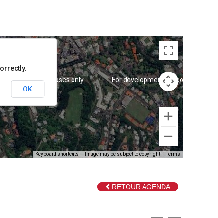
orrectly.
 development purposes only
For development purposes only
OK
Keyboard shortcuts
Image may be subject to copyright
Terms
RETOUR AGENDA
 development purposes only
For development purposes only