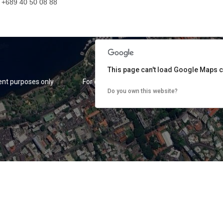
: +689 40 50 08 88
This page can't load Google Maps c
nt purposes only
For development purposes only
For
Do you own this website?
nt purposes only
For development purposes only
For