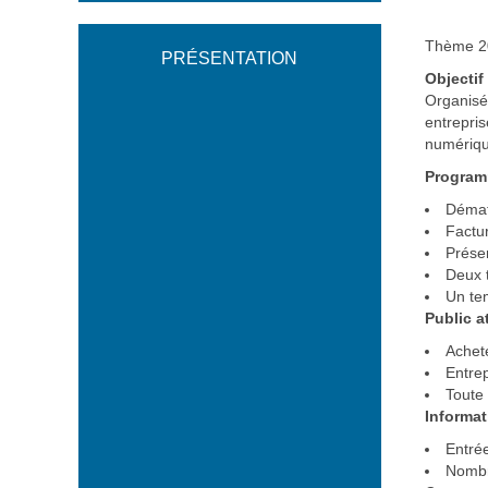
Thème 20
PRÉSENTATION
Objectif
Organisée
entrepris
numériqu
Programm
Démat
Factur
Prése
Deux t
Un tem
Public a
Achet
Entrep
Toute
Informat
Entrée
Nombre