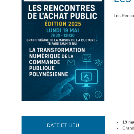
Les Rencon
19 ma
DATE ET LIEU
Grand