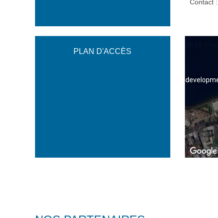
Contact 
PLAN D'ACCÈS
For developme
For developme