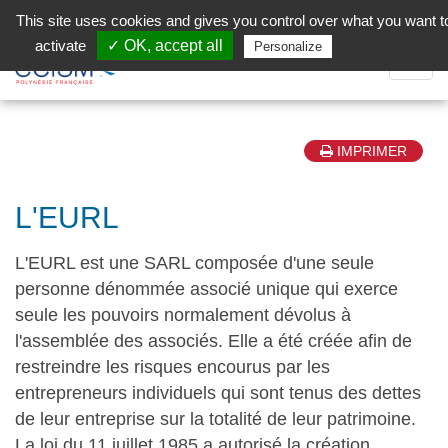
Aller au contenu principal
Facebook (Customer Chat) is disabled.
✓ Allow
This site uses cookies and gives you control over what you want t
activate
✓ OK, accept all
Privacy policy
Personalize
Dépli
la
Navig
IMPRIMER
L'EURL
L'EURL est une SARL composée d'une seule
personne dénommée associé unique qui exerce
seule les pouvoirs normalement dévolus à
l'assemblée des associés. Elle a été créée afin de
restreindre les risques encourus par les
entrepreneurs individuels qui sont tenus des dettes
de leur entreprise sur la totalité de leur patrimoine.
La loi du 11 juillet 1985 a autorisé la création