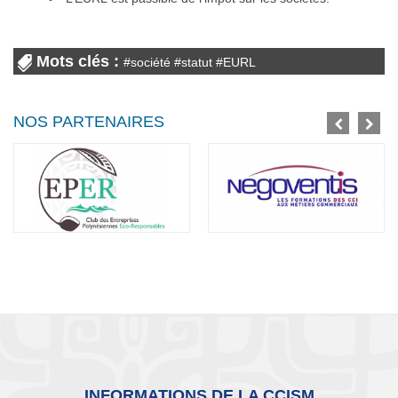
Mots clés :
#
société
#
statut
#
EURL
NOS PARTENAIRES
INFORMATIONS DE LA CCISM