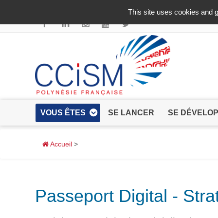
Aller au contenu principal
This site uses cookies and g
VOUS ÊTES
SE LANCER
SE DÉVELO
Accueil
>
Passeport Digital - Str