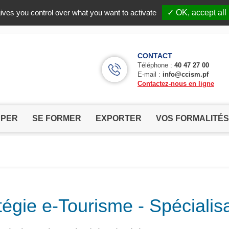
Facebook (Customer Chat) is disabled.
✓ Allow
ives you control over what you want to activate
✓ OK, accept all
CONTACT
Téléphone :
40 47 27 00
E-mail :
info@ccism.pf
Contactez-nous en ligne
PPER
SE FORMER
EXPORTER
VOS FORMALITÉS
atégie e-Tourisme - Spéciali