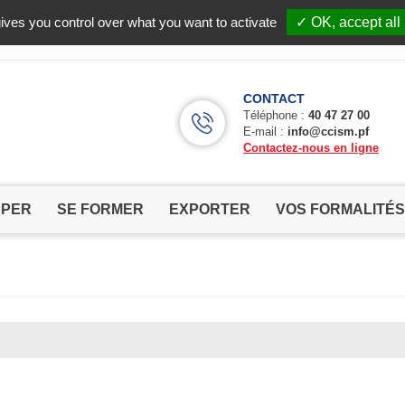
Facebook (Customer Chat) is disabled.
✓ Allow
ives you control over what you want to activate
✓ OK, accept all
CONTACT
Téléphone :
40 47 27 00
E-mail :
info@ccism.pf
Contactez-nous en ligne
PPER
SE FORMER
EXPORTER
VOS FORMALITÉS