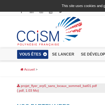
Aller au contenu principal
This site uses cookies and g
VOUS ÊTES
SE LANCER
SE DÉVELO
Accueil
>
projet_flyer_erp5_sans_locaux_sommeil_bat01.pdf
(.pdf, 1.03 Mo)