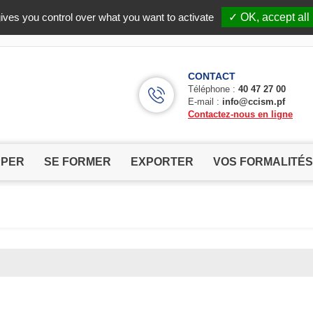
Facebook (Customer Chat) is disabled.
✓ Allow
ives you control over what you want to activate
✓ OK, accept all
CONTACT
Téléphone :
40 47 27 00
E-mail :
info@ccism.pf
Contactez-nous en ligne
PPER
SE FORMER
EXPORTER
VOS FORMALITÉS