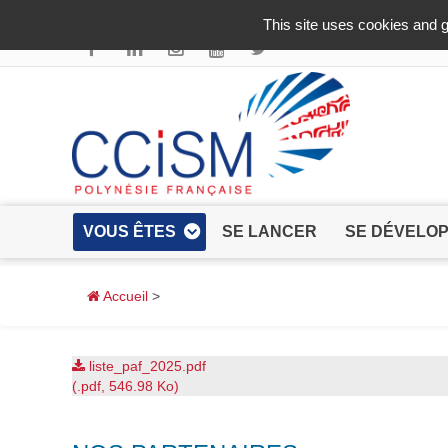
Aller au contenu principal
This site uses cookies and g
VOUS ÊTES
SE LANCER
SE DÉVELO
Accueil
>
liste_paf_2025.pdf
(.pdf, 546.98 Ko)