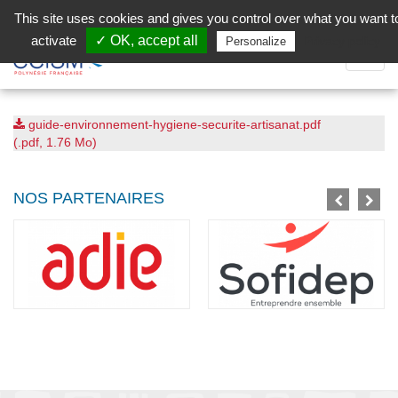
Aller au contenu principal
Facebook (Customer Chat) is disabled.
✓ Allow
This site uses cookies and gives you control over what you want t
activate
✓ OK, accept all
Privacy policy
Personalize
Dépli
la
Navig
guide-environnement-hygiene-securite-artisanat.pdf
(.pdf, 1.76 Mo)
NOS PARTENAIRES