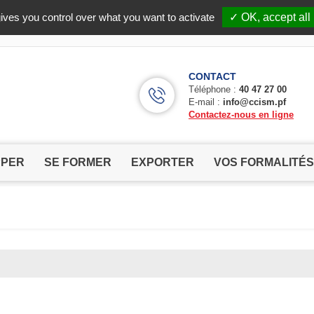
Facebook (Customer Chat) is disabled.
✓ Allow
ives you control over what you want to activate
✓ OK, accept all
CONTACT
Téléphone :
40 47 27 00
E-mail :
info@ccism.pf
Contactez-nous en ligne
PPER
SE FORMER
EXPORTER
VOS FORMALITÉS