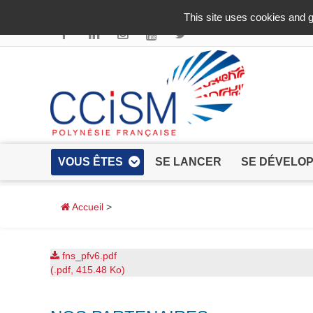
Aller au contenu principal
This site uses cookies and g
VOUS ÊTES
SE LANCER
SE DÉVELO
Accueil
>
fns_pfv6.pdf
(.pdf, 415.48 Ko)