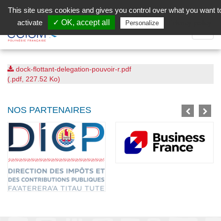
Aller au contenu principal
Facebook (Customer Chat) is disabled.
✓ Allow
This site uses cookies and gives you control over what you want t
activate
✓ OK, accept all
Privacy policy
Personalize
Dépli
la
Navig
dock-flottant-delegation-pouvoir-r.pdf
(.pdf, 227.52 Ko)
NOS PARTENAIRES