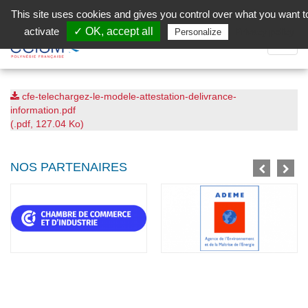
Aller au contenu principal
Facebook (Customer Chat) is disabled.
✓ Allow
This site uses cookies and gives you control over what you want t
activate
✓ OK, accept all
Privacy policy
Personalize
Dépli
la
Navig
cfe-telechargez-le-modele-attestation-delivrance-
information.pdf
(.pdf, 127.04 Ko)
NOS PARTENAIRES