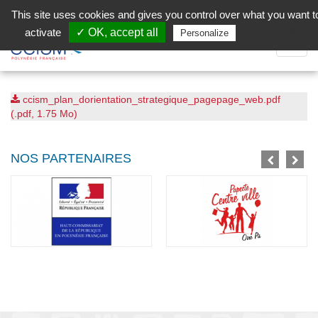
Aller au contenu principal
Facebook (Customer Chat) is disabled.
✓ Allow
This site uses cookies and gives you control over what you want t
activate
✓ OK, accept all
Privacy policy
Personalize
Dépli
la
Navig
ccism_plan_dorientation_strategique_pagepage_web.pdf
(.pdf, 1.75 Mo)
NOS PARTENAIRES