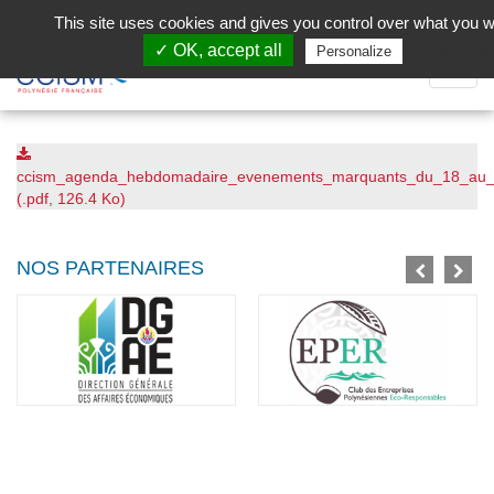
Aller au contenu principal
Facebook (Customer Chat) is disabled.
✓ Allow
This site uses cookies and gives you control over what you w
✓ OK, accept all
Privacy pol
Personalize
Dépli
la
Navig
ccism_agenda_hebdomadaire_evenements_marquants_du_18_au_
(.pdf, 126.4 Ko)
NOS PARTENAIRES