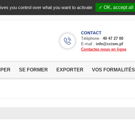
Facebook (Customer Chat) is disabled.
✓ Allow
ives you control over what you want to activate
✓ OK, accept all
CONTACT
Téléphone :
40 47 27 00
E-mail :
info@ccism.pf
Contactez-nous en ligne
PPER
SE FORMER
EXPORTER
VOS FORMALITÉS