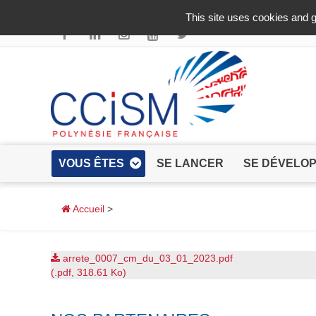
Aller au contenu principal
This site uses cookies and g
VOUS ÊTES
SE LANCER
SE DÉVELO
Accueil
>
arrete_0007_cm_du_03_01_2023.pdf
(.pdf, 318.61 Ko)