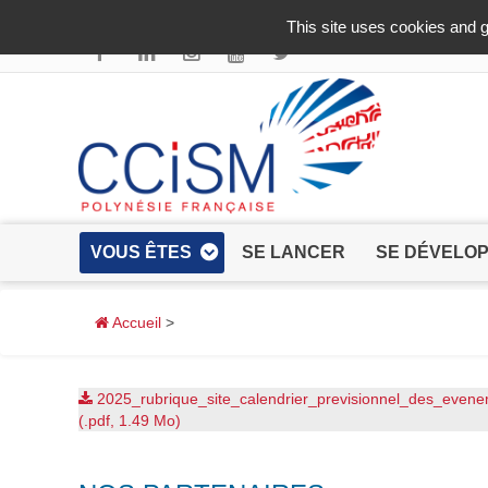
Aller au contenu principal
This site uses cookies and g
VOUS ÊTES
SE LANCER
SE DÉVELO
Accueil
>
2025_rubrique_site_calendrier_previsionnel_des_even
(.pdf, 1.49 Mo)