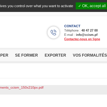
Facebook (Customer Chat) is disabled.
✓ Allow
ives you control over what you want to activate
✓ OK, accept all
CONTACT
Téléphone :
40 47 27 00
E-mail :
info@ccism.pf
Contactez-nous en ligne
PPER
SE FORMER
EXPORTER
VOS FORMALITÉS
ements_ccism_150x210px.pdf