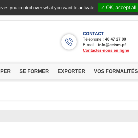
Facebook (Customer Chat) is disabled.
✓ Allow
ives you control over what you want to activate
✓ OK, accept all
CONTACT
Téléphone :
40 47 27 00
E-mail :
info@ccism.pf
Contactez-nous en ligne
PPER
SE FORMER
EXPORTER
VOS FORMALITÉS