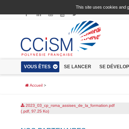
Aller au contenu principal
This site uses cookies and g
VOUS ÊTES
SE LANCER
SE DÉVELO
Accueil
>
2023_03_cp_rsma_assises_de_la_formation.pdf
(.pdf, 97.25 Ko)