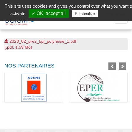
Aller au contenu principal
Facebook (Customer Chat) is disabled.
✓ Allow
This site uses cookies and gives you control over what you want t
activate
✓ OK, accept all
Privacy policy
Personalize
Dépli
la
Navig
2023_02_prez_bpi_polynesie_1.pdf
(.pdf, 1.59 Mo)
NOS PARTENAIRES