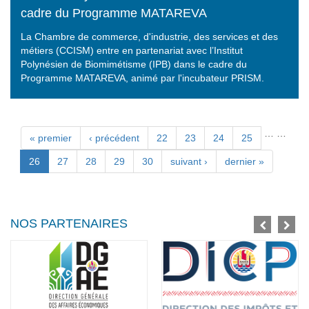
cadre du Programme MATAREVA
La Chambre de commerce, d'industrie, des services et des
métiers (CCISM) entre en partenariat avec l’Institut
Polynésien de Biomimétisme (IPB) dans le cadre du
Programme MATAREVA, animé par l'incubateur PRISM.
…
…
Pages
« premier
‹ précédent
22
23
24
25
26
27
28
29
30
suivant ›
dernier »
NOS PARTENAIRES