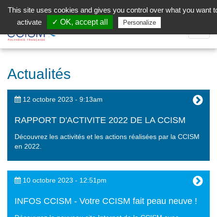
Aller au contenu principal
Facebook (Customer Chat) is disabled.
✓ Allow
This site uses cookies and gives you control over what you want t
activate
✓ OK, accept all
Privacy policy
Personalize
Dépli
la
Navig
Actualités
12 octobre 2023 - 9:13am
RAPPORT D'ACTIVITE 2022 DE LA CCISM
Découvrez les activités et les actions réalisées par la CCISM
en 2022.
10 octobre 2023 - 12:51pm
INFOS CCISM - Votre CCISM fait peau neuve !