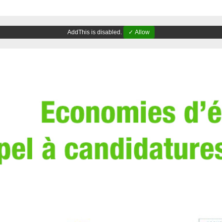
AddThis is disabled.
✓ Allow