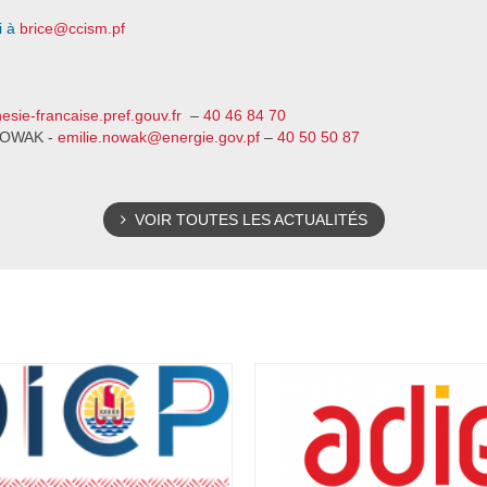
i à
brice@ccism.pf
sie-francaise.pref.gouv.fr
–
40 46 84 70
e NOWAK -
emilie.nowak@energie.gov.pf
–
40 50 50 87
VOIR TOUTES LES ACTUALITÉS