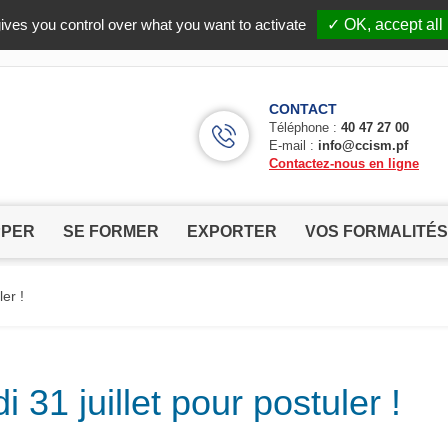
Facebook (Customer Chat) is disabled.
✓ Allow
ives you control over what you want to activate
✓ OK, accept all
CONTACT
Téléphone :
40 47 27 00
E-mail :
info@ccism.pf
Contactez-nous en ligne
PPER
SE FORMER
EXPORTER
VOS FORMALITÉS
er !
 31 juillet pour postuler !