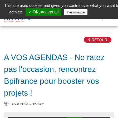
Aller au contenu principal
Facebook (Customer Chat) is disabled.
✓ Allow
This site uses cookies and gives you control over what you want t
activate
✓ OK, accept all
Privacy policy
Personalize
Dépli
la
Navig
RETOUR
A VOS AGENDAS - Ne ratez
pas l'occasion, rencontrez
Bpifrance pour booster vos
projets !
9 août 2024 - 9:51am