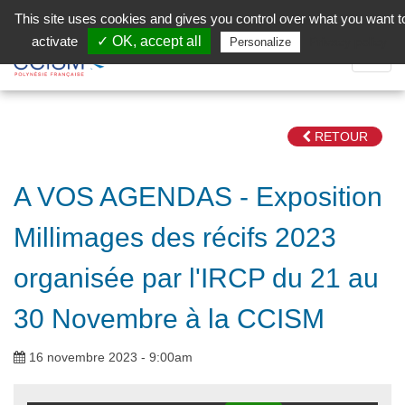
Aller au contenu principal
Facebook (Customer Chat) is disabled.
✓ Allow
This site uses cookies and gives you control over what you want t
activate
✓ OK, accept all
Privacy policy
Personalize
Dépli
la
Navig
RETOUR
A VOS AGENDAS - Exposition
Millimages des récifs 2023
organisée par l'IRCP du 21 au
30 Novembre à la CCISM
16 novembre 2023 - 9:00am