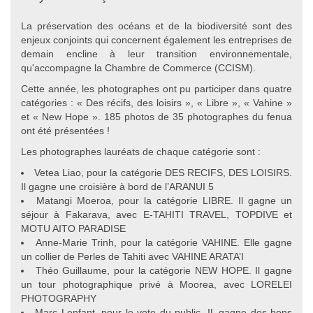
La préservation des océans et de la biodiversité sont des
enjeux conjoints qui concernent également les entreprises de
demain encline à leur transition environnementale,
qu'accompagne la Chambre de Commerce (CCISM).
Cette année, les photographes ont pu participer dans quatre
catégories : « Des récifs, des loisirs », « Libre », « Vahine »
et « New Hope ». 185 photos de 35 photographes du fenua
ont été présentées !
Les photographes lauréats de chaque catégorie sont :
Vetea Liao, pour la catégorie DES RECIFS, DES LOISIRS.
Il gagne une croisière à bord de l’ARANUI 5
Matangi Moeroa, pour la catégorie LIBRE. Il gagne un
séjour à Fakarava, avec E-TAHITI TRAVEL, TOPDIVE et
MOTU AITO PARADISE
Anne-Marie Trinh, pour la catégorie VAHINE. Elle gagne
un collier de Perles de Tahiti avec VAHINE ARATA’I
Théo Guillaume, pour la catégorie NEW HOPE. Il gagne
un tour photographique privé à Moorea, avec LORELEI
PHOTOGRAPHY
Marc Lenfant, pour le vote du public. IL gagne des bons