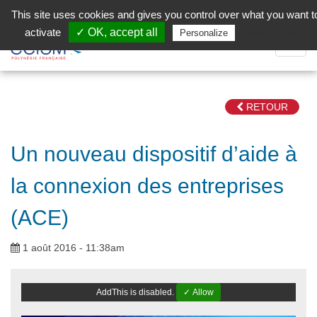
Aller au contenu principal
Facebook (Customer Chat) is disabled.
✓ Allow
This site uses cookies and gives you control over what you want t
activate
✓ OK, accept all
Privacy policy
Personalize
Dépli
la
Navig
RETOUR
Un nouveau dispositif d’aide à
la connexion des entreprises
(ACE)
1 août 2016 - 11:38am
AddThis is disabled.
✓ Allow