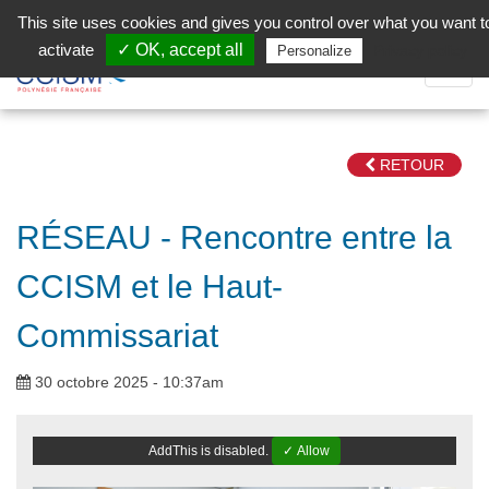
Aller au contenu principal
Facebook (Customer Chat) is disabled.
✓ Allow
This site uses cookies and gives you control over what you want t
activate
✓ OK, accept all
Privacy policy
Personalize
Dépli
la
Navig
RETOUR
RÉSEAU - Rencontre entre la
CCISM et le Haut-
Commissariat
30 octobre 2025 - 10:37am
AddThis is disabled.
✓ Allow