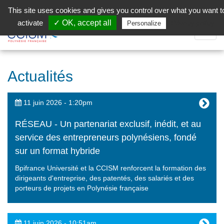
Aller au contenu principal
Facebook (Customer Chat) is disabled.
✓ Allow
This site uses cookies and gives you control over what you want t
activate
✓ OK, accept all
Privacy policy
Personalize
Dépli
la
Navig
Actualités
11 juin 2026 - 1:20pm
RÉSEAU - Un partenariat exclusif, inédit, et au
service des entrepreneurs polynésiens, fondé
sur un format hybride
Bpifrance Université et la CCISM renforcent la formation des
dirigeants d'entreprise, des patentés, des salariés et des
porteurs de projets en Polynésie française
11 juin 2026 - 10:51am