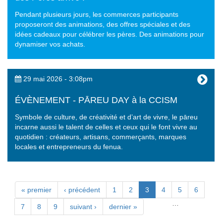
Pendant plusieurs jours, les commerces participants
proposeront des animations, des offres spéciales et des
idées cadeaux pour célébrer les pères. Des animations pour
dynamiser vos achats.
29 mai 2026 - 3:08pm
ÉVÈNEMENT - PĀREU DAY à la CCISM
Symbole de culture, de créativité et d’art de vivre, le pāreu
incarne aussi le talent de celles et ceux qui le font vivre au
quotidien : créateurs, artisans, commerçants, marques
locales et entrepreneurs du fenua.
Pages
« premier
‹ précédent
1
2
3
4
5
6
…
7
8
9
suivant ›
dernier »