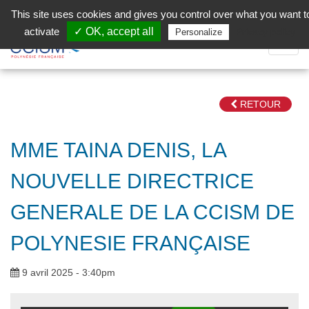
Aller au contenu principal
Facebook (Customer Chat) is disabled.
✓ Allow
This site uses cookies and gives you control over what you want t
activate
✓ OK, accept all
Privacy policy
Personalize
Dépli
la
Navig
RETOUR
MME TAINA DENIS, LA
NOUVELLE DIRECTRICE
GENERALE DE LA CCISM DE
POLYNESIE FRANÇAISE
9 avril 2025 - 3:40pm