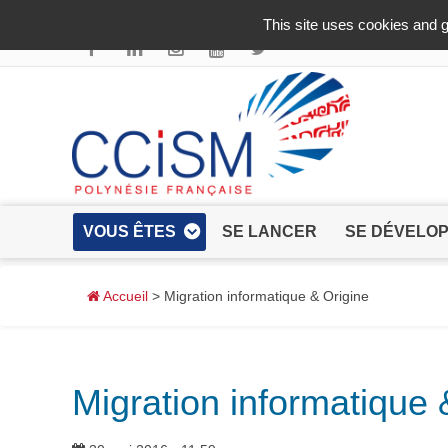
Aller au contenu principal
This site uses cookies and g
VOUS ÊTES
SE LANCER
SE DÉVELO
Accueil
> Migration informatique & Origine
Migration informatique 