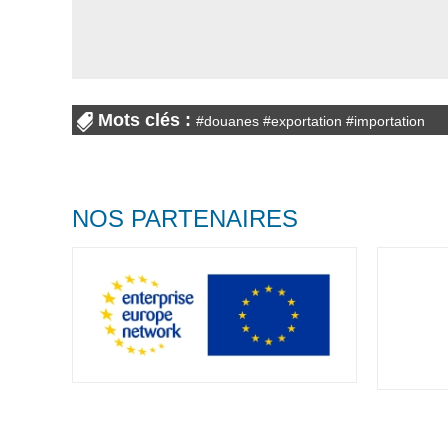
Mots clés :
#
douanes
#
exportation
#
importation
NOS PARTENAIRES