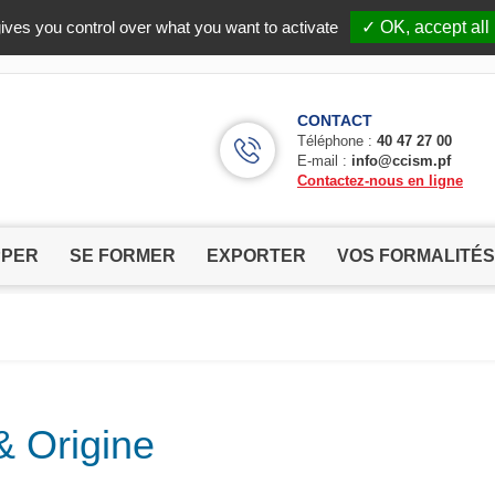
Facebook (Customer Chat) is disabled.
✓ Allow
ives you control over what you want to activate
✓ OK, accept all
CONTACT
Téléphone :
40 47 27 00
E-mail :
info@ccism.pf
Contactez-nous en ligne
PPER
SE FORMER
EXPORTER
VOS FORMALITÉS
& Origine