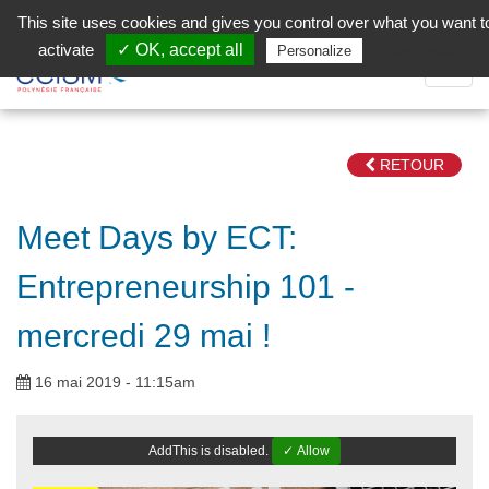
Aller au contenu principal
Facebook (Customer Chat) is disabled.
✓ Allow
This site uses cookies and gives you control over what you want t
activate
✓ OK, accept all
Privacy policy
Personalize
Dépli
la
Navig
RETOUR
Meet Days by ECT:
Entrepreneurship 101 -
mercredi 29 mai !
16 mai 2019 - 11:15am
AddThis is disabled.
✓ Allow