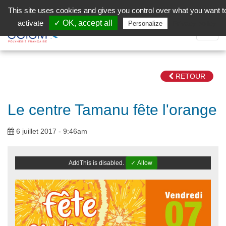
Aller au contenu principal
Facebook (Customer Chat) is disabled.
✓ Allow
This site uses cookies and gives you control over what you want t
activate
✓ OK, accept all
Privacy policy
Personalize
Dépli
la
Navig
RETOUR
Le centre Tamanu fête l'orange
6 juillet 2017 - 9:46am
AddThis is disabled.
✓ Allow