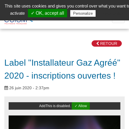
Aller au contenu principal
Facebook (Customer Chat) is disabled.
✓ Allow
This site uses cookies and gives you control over what you want t
activate
✓ OK, accept all
Privacy policy
Personalize
Dépli
la
Navig
RETOUR
Label "Installateur Gaz Agréé"
2020 - inscriptions ouvertes !
26 juin 2020 - 2:37pm
AddThis is disabled.
✓ Allow