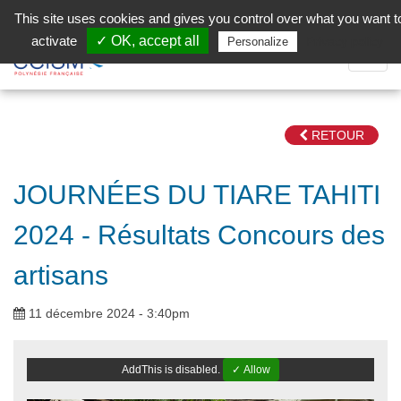
Aller au contenu principal
Facebook (Customer Chat) is disabled.
✓ Allow
This site uses cookies and gives you control over what you want t
activate
✓ OK, accept all
Privacy policy
Personalize
Dépli
la
Navig
RETOUR
JOURNÉES DU TIARE TAHITI
2024 - Résultats Concours des
artisans
11 décembre 2024 - 3:40pm
AddThis is disabled.
✓ Allow