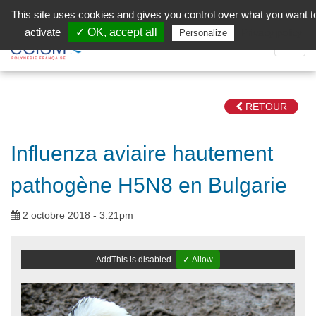
Aller au contenu principal
Facebook (Customer Chat) is disabled.
✓ Allow
This site uses cookies and gives you control over what you want t
activate
✓ OK, accept all
Privacy policy
Personalize
Dépli
la
Navig
RETOUR
Influenza aviaire hautement
pathogène H5N8 en Bulgarie
2 octobre 2018 - 3:21pm
AddThis is disabled.
✓ Allow