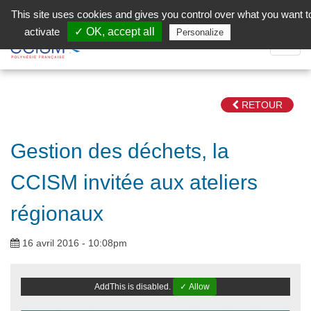
Aller au contenu principal
Facebook (Customer Chat) is disabled.
✓ Allow
This site uses cookies and gives you control over what you want t
activate
✓ OK, accept all
Privacy policy
Personalize
Dépli
la
Navig
RETOUR
Gestion des déchets, la
CCISM invitée aux ateliers
régionaux
16 avril 2016 - 10:08pm
AddThis is disabled.
✓ Allow