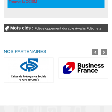
Trouver la CCISM
Mots clés :
#
développement durable
#
wallis
#
déchets
NOS PARTENAIRES