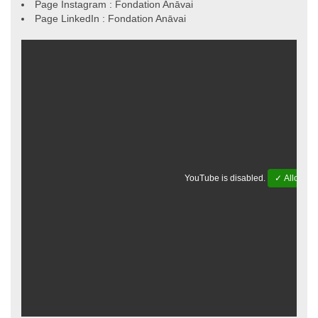
Page Instagram : Fondation Anāvai
Page LinkedIn : Fondation Anāvai
Soutenez Anāvai, soutenez le tissu
associatif localIMG 2159
YouTube is disabled.
✓ Allow