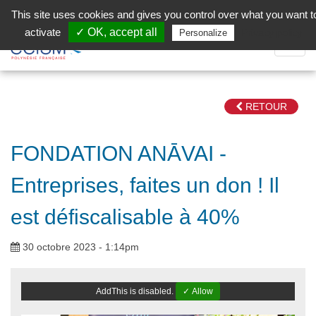
Aller au contenu principal
Facebook (Customer Chat) is disabled.
✓ Allow
This site uses cookies and gives you control over what you want t
activate
✓ OK, accept all
Privacy policy
Personalize
Dépli
la
Navig
RETOUR
FONDATION ANĀVAI -
Entreprises, faites un don ! Il
est défiscalisable à 40%
30 octobre 2023 - 1:14pm
AddThis is disabled.
✓ Allow