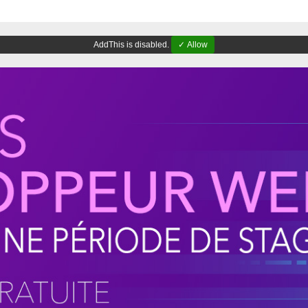
AddThis is disabled.
✓ Allow