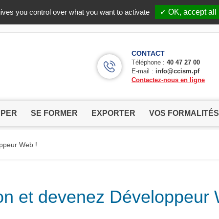
Facebook (Customer Chat) is disabled.
✓ Allow
ives you control over what you want to activate
✓ OK, accept all
CONTACT
Téléphone :
40 47 27 00
E-mail :
info@ccism.pf
Contactez-nous en ligne
PPER
SE FORMER
EXPORTER
VOS FORMALITÉS
oppeur Web !
tion et devenez Développeur