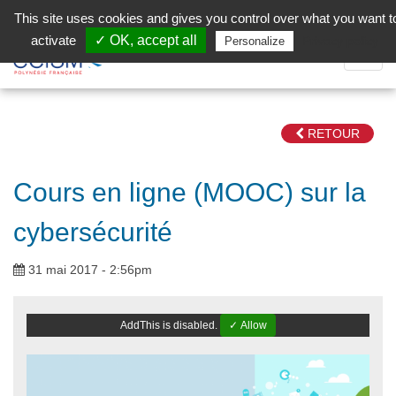
Aller au contenu principal
Facebook (Customer Chat) is disabled.
✓ Allow
This site uses cookies and gives you control over what you want t
activate
✓ OK, accept all
Privacy policy
Personalize
Dépli
la
Navig
RETOUR
Cours en ligne (MOOC) sur la
cybersécurité
31 mai 2017 - 2:56pm
AddThis is disabled.
✓ Allow