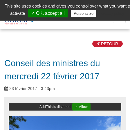
Aller au contenu principal
Facebook (Customer Chat) is disabled.
✓ Allow
This site uses cookies and gives you control over what you want t
activate
✓ OK, accept all
Privacy policy
Personalize
Dépli
la
Navig
RETOUR
Conseil des ministres du
mercredi 22 février 2017
23 février 2017 - 3:43pm
AddThis is disabled.
✓ Allow