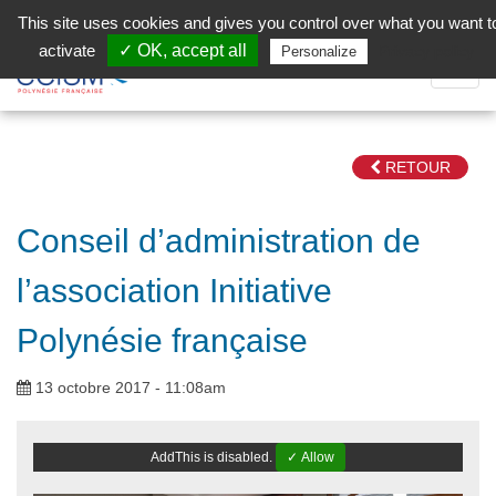
Aller au contenu principal
Facebook (Customer Chat) is disabled.
✓ Allow
This site uses cookies and gives you control over what you want t
activate
✓ OK, accept all
Privacy policy
Personalize
Dépli
la
Navig
RETOUR
Conseil d’administration de
l’association Initiative
Polynésie française
13 octobre 2017 - 11:08am
AddThis is disabled.
✓ Allow