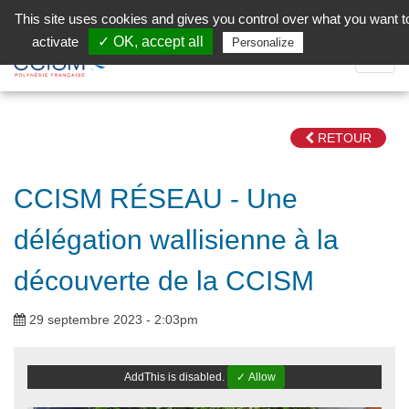
Aller au contenu principal
Facebook (Customer Chat) is disabled.
✓ Allow
This site uses cookies and gives you control over what you want t
activate
✓ OK, accept all
Privacy policy
Personalize
Dépli
la
Navig
RETOUR
CCISM RÉSEAU - Une
délégation wallisienne à la
découverte de la CCISM
29 septembre 2023 - 2:03pm
AddThis is disabled.
✓ Allow