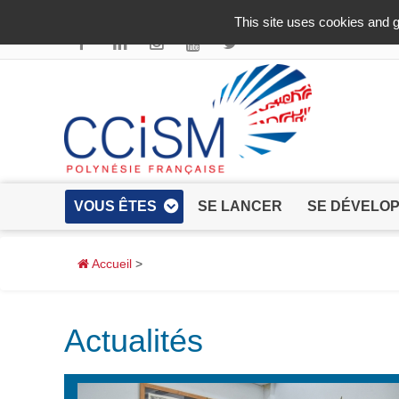
Aller au contenu principal
This site uses cookies and g
VOUS ÊTES
SE LANCER
SE DÉVELO
Accueil
>
Actualités