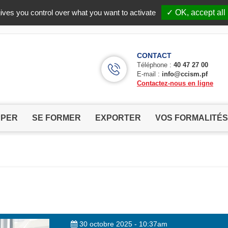
Facebook (Customer Chat) is disabled.
✓ Allow
ives you control over what you want to activate
✓ OK, accept all
CONTACT
Téléphone :
40 47 27 00
E-mail :
info@ccism.pf
Contactez-nous en ligne
PPER
SE FORMER
EXPORTER
VOS FORMALITÉS
30 octobre 2025 - 10:37am