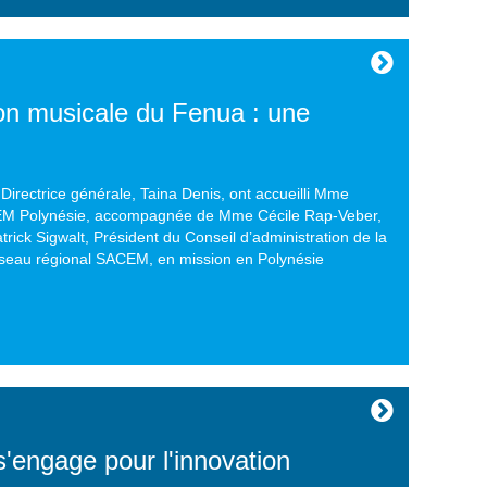
on musicale du Fenua : une
Directrice générale, Taina Denis, ont accueilli Mme
EM Polynésie, accompagnée de Mme Cécile Rap-Veber,
rick Sigwalt, Président du Conseil d’administration de la
seau régional SACEM, en mission en Polynésie
ngage pour l'innovation