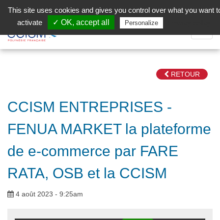
Aller au contenu principal
Facebook (Customer Chat) is disabled.
✓ Allow
This site uses cookies and gives you control over what you want t
activate
✓ OK, accept all
Privacy policy
Personalize
Dépli
la
Navig
RETOUR
CCISM ENTREPRISES -
FENUA MARKET la plateforme
de e-commerce par FARE
RATA, OSB et la CCISM
4 août 2023 - 9:25am