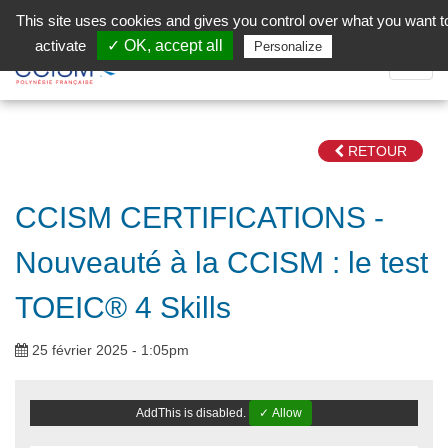
Aller au contenu principal
Facebook (Customer Chat) is disabled.
✓ Allow
This site uses cookies and gives you control over what you want t
activate
✓ OK, accept all
Privacy policy
Personalize
Dépli
la
Navig
RETOUR
CCISM CERTIFICATIONS -
Nouveauté à la CCISM : le test
TOEIC® 4 Skills
25 février 2025 - 1:05pm
AddThis is disabled.
✓ Allow