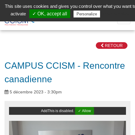
Aller au contenu principal
Facebook (Customer Chat) is disabled.
✓ Allow
This site uses cookies and gives you control over what you want t
activate
✓ OK, accept all
Privacy policy
Personalize
Dépli
la
Navig
RETOUR
CAMPUS CCISM - Rencontre
canadienne
5 décembre 2023 - 3:30pm
AddThis is disabled.
✓ Allow