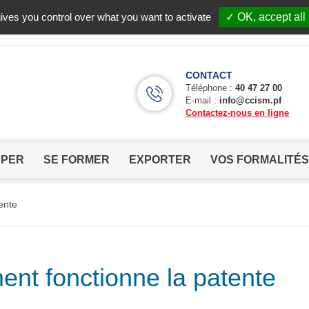
Facebook (Customer Chat) is disabled.
✓ Allow
ives you control over what you want to activate
✓ OK, accept all
CONTACT
Téléphone :
40 47 27 00
E-mail :
info@ccism.pf
Contactez-nous en ligne
PPER
SE FORMER
EXPORTER
VOS FORMALITÉS
ente
nt fonctionne la patente