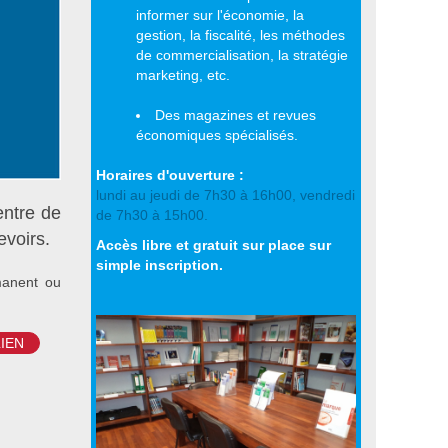
informer sur l'économie, la
gestion, la fiscalité, les méthodes
de commercialisation, la stratégie
marketing, etc.
Des magazines et revues
économiques spécialisés.
Horaires d'ouverture :
lundi au jeudi de 7h30 à 16h00, vendredi
entre de
de 7h30 à 15h00.
voirs.
Accès libre et gratuit sur place sur
simple inscription.
manent ou
LIEN