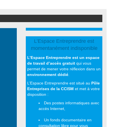
L’Espace Entreprendre est
momentanément indisponible
L’Espace Entreprendre est un espace
de travail d’accès gratuit
qui vous
permet de mener votre réflexion dans un
environnement dédié
.
L’Espace Entreprendre est situé au
Pôle
Entreprises de la CCISM
et met à votre
disposition :
Des postes informatiques avec
accès Internet,
Un fonds documentaire en
consultation libre pour vous