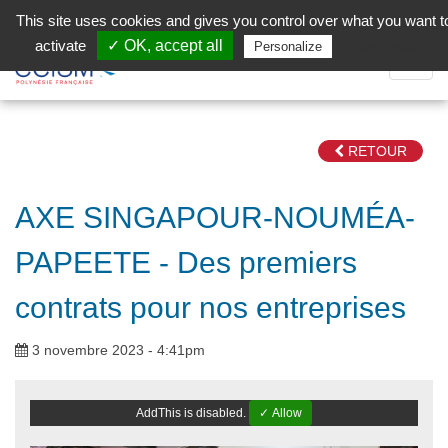
Aller au contenu principal
Facebook (Customer Chat) is disabled.
✓ Allow
This site uses cookies and gives you control over what you want t
activate
✓ OK, accept all
Privacy policy
Personalize
Dépli
la
Navig
RETOUR
AXE SINGAPOUR-NOUMÉA-
PAPEETE - Des premiers
contrats pour nos entreprises
3 novembre 2023 - 4:41pm
AddThis is disabled.
✓ Allow