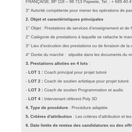
FRANÇAISE, BP 118 – 98 713 Papeete, Tel. : + 689 40.47
3° Autorité compétente pour mener les opérations de pas
2. Objet et caractéristiques principales
1° Objet : Prestations de services d’enseignement et de 
2° Catégorie de prestations à laquelle se rattache le mar
3° Lieu d'exécution des prestations ou de livraison de l
4° Durée du marché : stipulée dans les documents du 
3. Prestations alloties en 4 lots
:
-
LOT 1 :
Coach principal pour projet tutoré
-
LOT 2 :
Coach de soutien artistique pour projet tutoré
-
LOT 3 :
Coach de soutien Programmation et audio
-
LOT 4 :
Intervenant référent Poly 3D
4. Type de procédure
: Procédure adaptée
5. Critères d'attribution
: Les critères d'attribution et 
6. Date limite de remise des candidatures ou des off