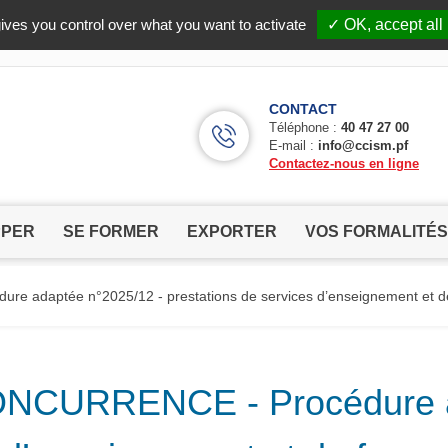
Facebook (Customer Chat) is disabled.
✓ Allow
ives you control over what you want to activate
✓ OK, accept all
CONTACT
Téléphone :
40 47 27 00
E-mail :
info@ccism.pf
Contactez-nous en ligne
PPER
SE FORMER
EXPORTER
VOS FORMALITÉS
 adaptée n°2025/12 - prestations de services d’enseignement et de 
ONCURRENCE - Procédure a