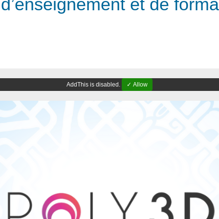
 d’enseignement et de format
AddThis is disabled.
✓ Allow