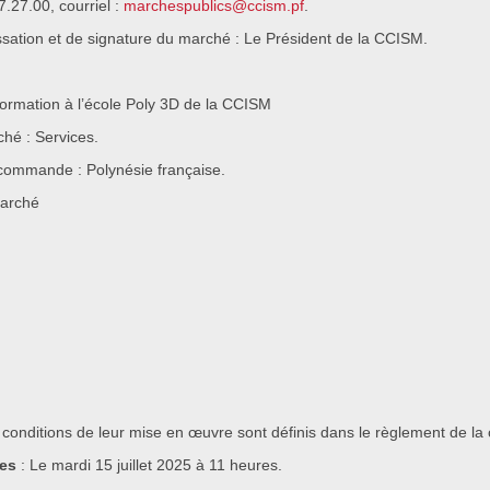
.27.00, courriel :
marchespublics@ccism.pf
.
sation et de signature du marché : Le Président de la CCISM.
formation à l’école Poly 3D de la CCISM
ché : Services.
a commande : Polynésie française.
marché
les conditions de leur mise en œuvre sont définis dans le règlement de la 
res
: Le mardi 15 juillet 2025 à 11 heures.