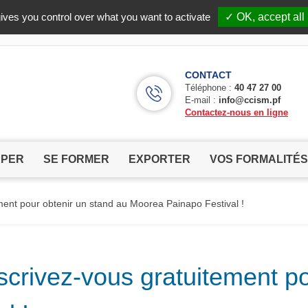
Facebook (Customer Chat) is disabled.
✓ Allow
ives you control over what you want to activate
✓ OK, accept all
CONTACT
Téléphone :
40 47 27 00
E-mail :
info@ccism.pf
Contactez-nous en ligne
PPER
SE FORMER
EXPORTER
VOS FORMALITÉS
ment pour obtenir un stand au Moorea Painapo Festival !
scrivez-vous gratuitement p