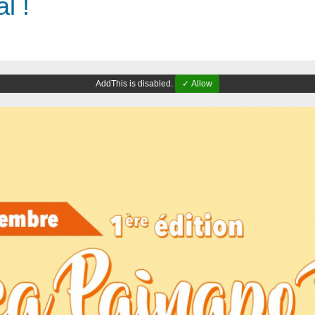
l !
AddThis is disabled.
✓ Allow