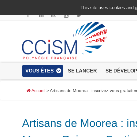
Aller au contenu principal
This site uses cookies and g
VOUS ÊTES
SE LANCER
SE DÉVELO
Accueil
> Artisans de Moorea : inscrivez-vous gratuite
Artisans de Moorea : in