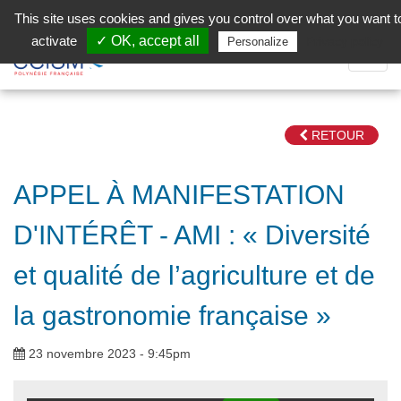
Aller au contenu principal
Facebook (Customer Chat) is disabled.
✓ Allow
This site uses cookies and gives you control over what you want t
activate
✓ OK, accept all
Privacy policy
Personalize
Dépli
la
Navig
RETOUR
APPEL À MANIFESTATION
D'INTÉRÊT - AMI : « Diversité
et qualité de l’agriculture et de
la gastronomie française »
23 novembre 2023 - 9:45pm