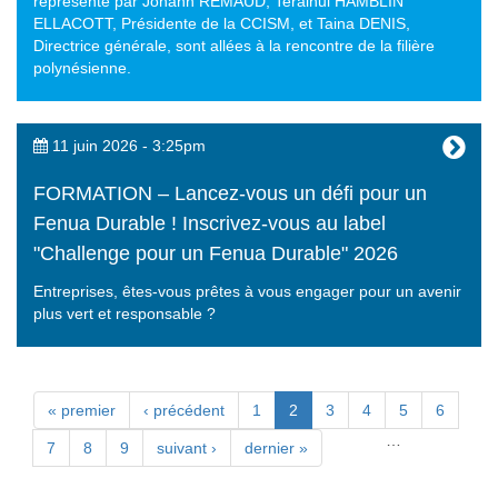
représenté par Johann REMAUD, Terainui HAMBLIN
ELLACOTT, Présidente de la CCISM, et Taina DENIS,
Directrice générale, sont allées à la rencontre de la filière
polynésienne.
11 juin 2026 - 3:25pm
FORMATION – Lancez-vous un défi pour un
Fenua Durable ! Inscrivez-vous au label
"Challenge pour un Fenua Durable" 2026
Entreprises, êtes-vous prêtes à vous engager pour un avenir
plus vert et responsable ?
Pages
« premier
‹ précédent
1
2
3
4
5
6
…
7
8
9
suivant ›
dernier »