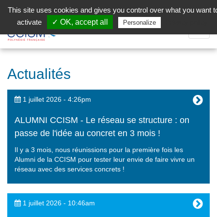
Aller au contenu principal
Facebook (Customer Chat) is disabled.
✓ Allow
This site uses cookies and gives you control over what you want t
activate
✓ OK, accept all
Privacy policy
Personalize
Dépli
la
Navig
Actualités
1 juillet 2026 - 4:26pm
ALUMNI CCISM - Le réseau se structure : on
passe de l'idée au concret en 3 mois !
Il y a 3 mois, nous réunissions pour la première fois les
Alumni de la CCISM pour tester leur envie de faire vivre un
réseau avec des services concrets !
1 juillet 2026 - 10:46am