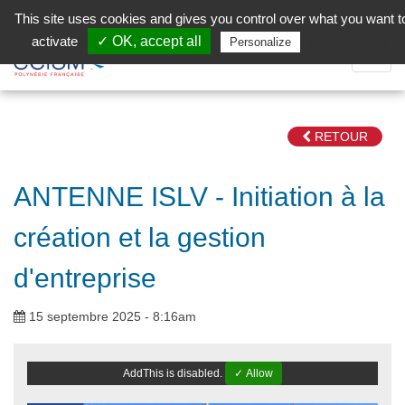
Aller au contenu principal
Facebook (Customer Chat) is disabled.
✓ Allow
This site uses cookies and gives you control over what you want t
activate
✓ OK, accept all
Privacy policy
Personalize
Dépli
la
Navig
RETOUR
ANTENNE ISLV - Initiation à la
création et la gestion
d'entreprise
15 septembre 2025 - 8:16am
AddThis is disabled.
✓ Allow